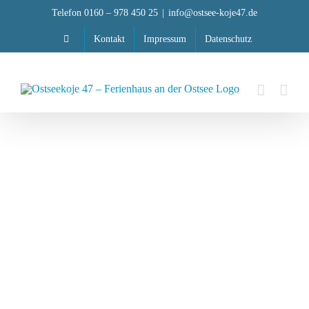
Zum
Telefon 0160 – 978 450 25
|
info@ostsee-koje47.de
Inhalt
Kontakt
Impressum
Datenschutz
springen